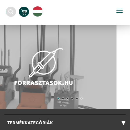
Togg
navi
▾
TERMÉKKATEGÓRIÁK