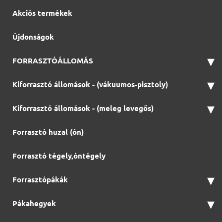
Akciós termékek
Újdonságok
▾
FORRASZTÓÁLLOMÁS
▾
Kiforrasztó állomások - (vákuumos-pisztoly)
▾
Kiforrasztó állomások - (meleg levegős)
Forrasztó huzal (ón)
Forrasztó tégely,óntégely
▾
Forrasztópákák
▾
Pákahegyek