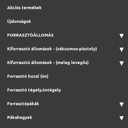
Akciós termékek
Újdonságok
▾
FORRASZTÓÁLLOMÁS
▾
Kiforrasztó állomások - (vákuumos-pisztoly)
▾
Kiforrasztó állomások - (meleg levegős)
Forrasztó huzal (ón)
Forrasztó tégely,óntégely
▾
Forrasztópákák
▾
Pákahegyek