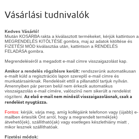
Vásárlási tudnivalók
Kedves Vásárló!
Miután KOSÁRBA rakta a kiválasztott termékeket, kérjük kattintson a
MEGRENDELÉS KITÖLTÉSE gombra, maj az adatok kitöltése és
FIZETÉSI MÓD kiválasztáa után, kattintson a RENDELÉS
FELADÁSA gombra.
Megrendeléséről a megadott e-mail címre visszaigazolást kap.
Amikor a rendelés rögzítésre került:
rendszerünk automatikusan
e-mailt küld a regisztrációs lapon szereplő e-mail címre és
munkatársainknak. Rendelését ettől a pillanattól tartjuk nyílván.
Amennyiben pár percen belül nem érkezik automatikus
visszaigazolás e-mail címére, valószínű nem sikerült a rendelést
Az első e-mail nem minősül visszaigazolásnak, csak a
rögzíteni.
rendelést nyugtázza.
Fontos
: kérjük, várja meg, amíg kollégáink telefonon vagy (újabb) e-
mailben értesítik Önt arról, hogy a megrendelt termék(ek)
átvehető(ek), szállítható(ak) vagy esetleges készlethiány miatt ,
mikor lesznek szállíthatóak.
Fizetési módok: