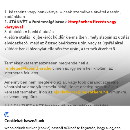
1. készpénz vagy bankkártya = csak személyes átvétel esetén,
irodánkban
2. UTÁNVÉT
futárszolgálatnak
készpénzben fizetés vagy
=
kártyával
3. átutalás = banki átutalás
4. előre utalás= díjbekérőt küldünk e-mailben , mely alapján az utalás
elvégezhető, majd az összeg beérkezte után, vagy az ügyfél által
küldött banki bizonylat ellenőrzése után , a termék átvehető.
Termékeinket természetesen megrendelheti a
rendeles@lapanthera.hu
címen is, így nem kell kitölteni az
internetes felületet.
Amennyiben nem megfelelő az ár, vagy több darabot szeretne
vásárolni valamelyik termékünkből,illetve esetleg nem találja a
ajanlatkeres@lapanthera.hu
keresett terméket, írjon az
címünkre,
szívesen segítünk.
A LA PANTHERA KFT jogában áll, az átutalásos vásárlás
felülbírálása, erről, a vevő tájékoztatása.
Cookiekat használunk
Weboldalunk sütiket (cookie) használ működése folyamán, hogy a legjobb