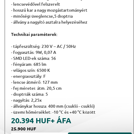
- lencsevédővel felszerelt
- hosszú kar a nagy mozgástartományért
- minőségi üveglencse,5 dioptria
- állvány a nagyító asztalra helyezéséhez
Technikai paraméterek
:
- tápfeszültség: 230 V ~ AC / 50Hz
- fogyasztás: 9W, 0,07 A
- SMD LED-ek száma: 56
- fényáram: 685 lm
- világos szín: 6500 K
- energiaosztály: F
- lencse átmérő: 127 mm
- fej méretei: átm.
20,5 cm
- dioptriák száma: 5
- nagyítás: 2,25x
- állványkar hossza: 400 mm (csukló - csukló)
- üzemi hőmérséklet: -10 °C és +40 °C között
20.394 HUF
+ ÁFA
25.900 HUF