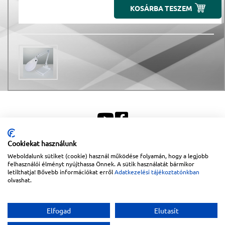
KOSÁRBA TESZEM
Cookiekat használunk
Weboldalunk sütiket (cookie) használ működése folyamán, hogy a legjobb
Sitemap
|
Impresszum
felhasználói élményt nyújthassa Önnek. A sütik használatát bármikor
letilthatja! Bővebb információkat erről
Adatkezelési tájékoztatónkban
Copyright © 2026
Lapanthera Kft.
Webbolt |
1047
Budapest
,
Váci út 15-19.
|
+36-30/539-
olvashat.
76-24
|
+36-1-613-5453
|
www.lapanthera.hu
Webbolt | webdesign és implementáció:
Webdream
Elfogad
Elutasít