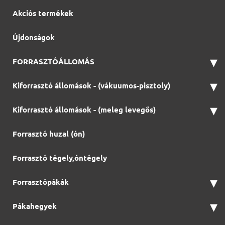
Akciós termékek
Újdonságok
▾
FORRASZTÓÁLLOMÁS
▾
Kiforrasztó állomások - (vákuumos-pisztoly)
▾
Kiforrasztó állomások - (meleg levegős)
Forrasztó huzal (ón)
Forrasztó tégely,óntégely
▾
Forrasztópákák
▾
Pákahegyek