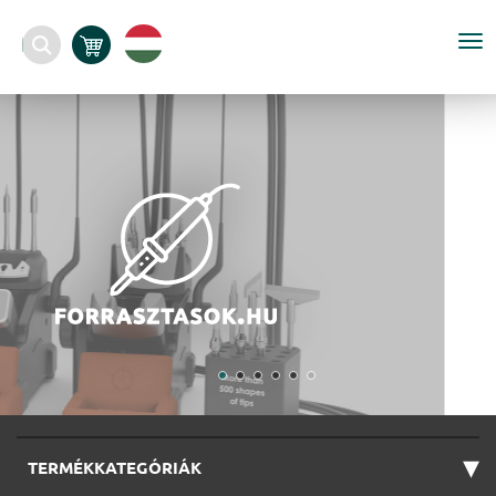
To
nav
▾
TERMÉKKATEGÓRIÁK