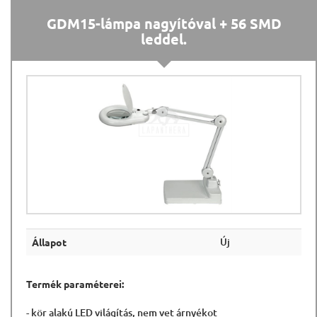
GDM15-lámpa nagyítóval + 56 SMD
leddel.
Új
Állapot
Termék paraméterei:
- kör alakú LED világítás, nem vet árnyékot