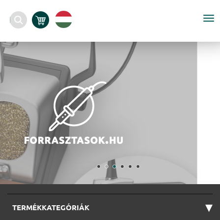
To
nav
▾
TERMÉKKATEGÓRIÁK