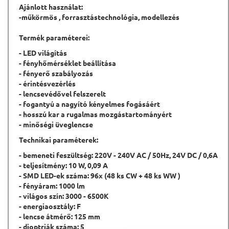
Ajánlott használat:
-műkörmös , forrasztástechnológia, modelle
zés
Termék paraméterei:
- LED világítás
- fényhőmérséklet beállítása
- fényerő szabályozás
- érintésvezérlés
- lencsevédővel felszerelt
- fogantyú a nagyító kényelmes fogásáért
- hosszú kar a rugalmas mozgástartományért
- minőségi üveglencse
Technikai paraméterek:
- bemeneti feszültség: 220V - 240V AC / 50Hz, 24V DC / 0,6A
- teljesítmény: 10 W, 0,09 A
- SMD LED-ek száma: 96x (48 ks CW + 48 ks WW )
- fényáram: 1000 lm
- világos szín: 3000 - 6500K
- energiaosztály: F
- lencse átmérő: 125 mm
- dioptriák száma: 5