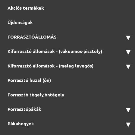
Akciós termékek
Újdonságok
▾
FORRASZTÓÁLLOMÁS
▾
Kiforrasztó állomások - (vákuumos-pisztoly)
▾
Kiforrasztó állomások - (meleg levegős)
Forrasztó huzal (ón)
Forrasztó tégely,óntégely
▾
Forrasztópákák
▾
Pákahegyek