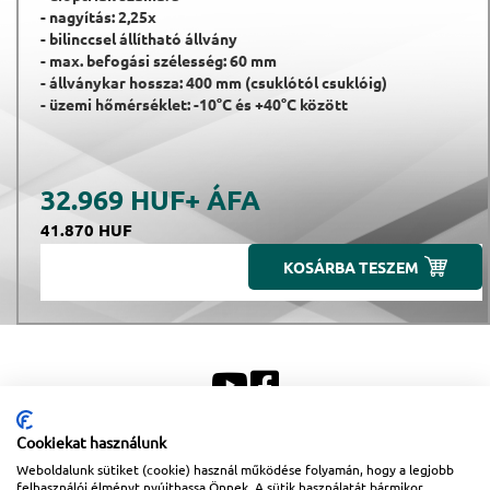
- nagyítás: 2,25x
- bilinccsel állítható állvány
- max. befogási szélesség: 60 mm
- állványkar hossza: 400 mm (csuklótól csuklóig)
- üzemi hőmérséklet: -10°C és +40°C között
32.969 HUF
+ ÁFA
41.870 HUF
KOSÁRBA TESZEM
Cookiekat használunk
Weboldalunk sütiket (cookie) használ működése folyamán, hogy a legjobb
Sitemap
|
Impresszum
felhasználói élményt nyújthassa Önnek. A sütik használatát bármikor