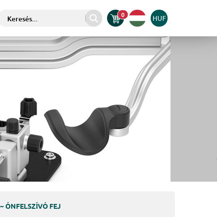
0
HUF
 ~ ÓNFELSZÍVÓ FEJ