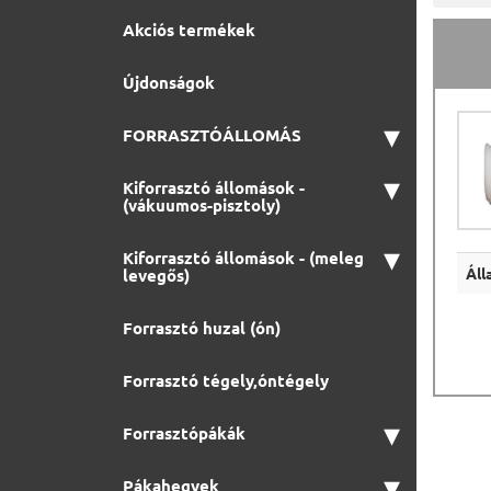
Akciós termékek
Újdonságok
▾
FORRASZTÓÁLLOMÁS
▾
Kiforrasztó állomások -
(vákuumos-pisztoly)
▾
Kiforrasztó állomások - (meleg
Áll
levegős)
Forrasztó huzal (ón)
Forrasztó tégely,óntégely
▾
Forrasztópákák
▾
Pákahegyek