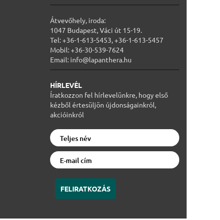
Átvevőhely, iroda:
1047 Budapest, Váci út 15-19.
Tel: +36-1-613-5453, +36-1-613-5457
Mobil: +36-30-539-7624
Email: info@lapanthera.hu
HÍRLEVÉL
Íratkozzon fel hírlevelünkre, hogy első
kézből értesüljön újdonságainkról,
akcióinkról
FELIRATKOZÁS