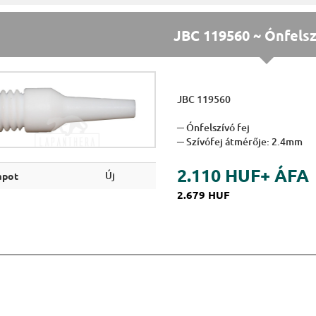
JBC 119560 ~ Ónfelsz
JBC 119560
─ Ónfelszívó fej
─ Szívófej átmérője: 2.4mm
2.110 HUF
+ ÁFA
Új
apot
2.679 HUF