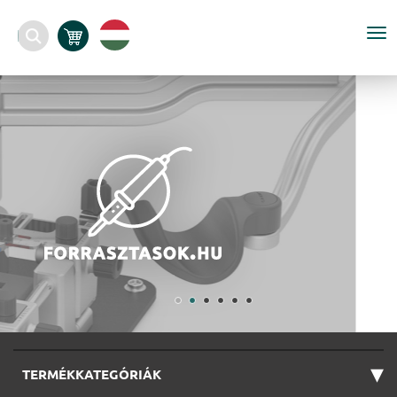
To
nav
▾
TERMÉKKATEGÓRIÁK