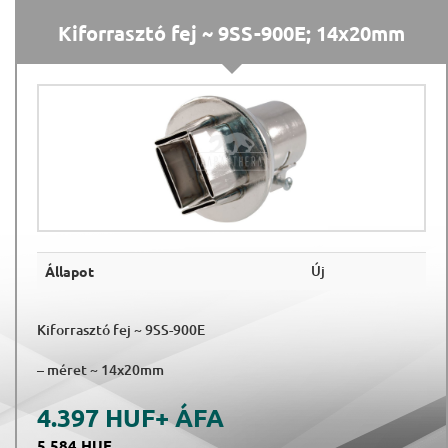
Kiforrasztó fej ~ 9SS-900E; 14x20mm
Új
Állapot
Kiforrasztó fej ~ 9SS-900E
– méret ~ 14x20mm
4.397 HUF
+ ÁFA
5.584 HUF