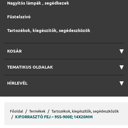
Nagyítós lámpák , segédkezek
Füstelszívó
Tartozékok, kiegészítők, segédeszközök
▾
KOSÁR
▾
TEMATIKUS OLDALAK
▾
HÍRLEVÉL
Főoldal
Termékek
Tartozékok, kiegészítők, segédeszközök
KIFORRASZTÓ FEJ ~ 9SS-900E; 14X20MM