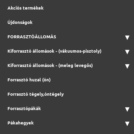
Akciós termékek
Újdonságok
▾
FORRASZTÓÁLLOMÁS
▾
Kiforrasztó állomások - (vákuumos-pisztoly)
▾
Kiforrasztó állomások - (meleg levegős)
Forrasztó huzal (ón)
Forrasztó tégely,óntégely
▾
Forrasztópákák
▾
Pákahegyek