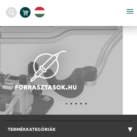
To
nav
▾
TERMÉKKATEGÓRIÁK