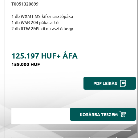
T0051320899
1 db WXMT MS kiforrasztópáka
1 db WSR 204 pákatartó
2 db RTW 2MS kiforrasztó hegy
125.197 HUF
+ ÁFA
159.000 HUF
PDF LEÍRÁS
KOSÁRBA TESZEM