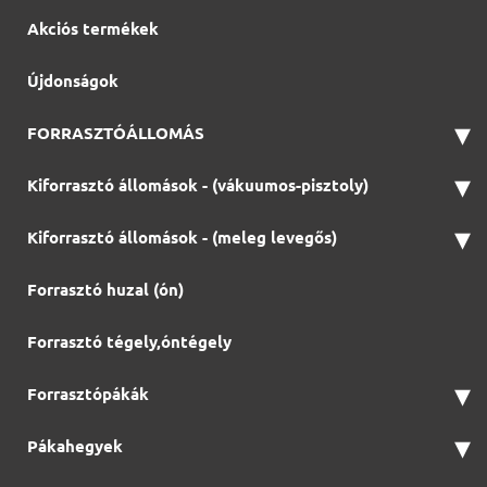
Akciós termékek
Újdonságok
▾
FORRASZTÓÁLLOMÁS
▾
Kiforrasztó állomások - (vákuumos-pisztoly)
▾
Kiforrasztó állomások - (meleg levegős)
Forrasztó huzal (ón)
Forrasztó tégely,óntégely
▾
Forrasztópákák
▾
Pákahegyek