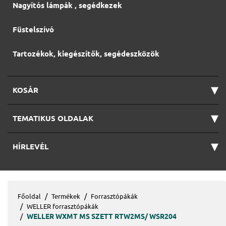
Nagyítós lámpák , segédkezek
Füstelszívó
Tartozékok, kiegészítők, segédeszközök
▾
KOSÁR
▾
TEMATIKUS OLDALAK
▾
HÍRLEVÉL
Főoldal
Termékek
Forrasztópákák
WELLER forrasztópákák
WELLER WXMT MS SZETT RTW2MS/ WSR204