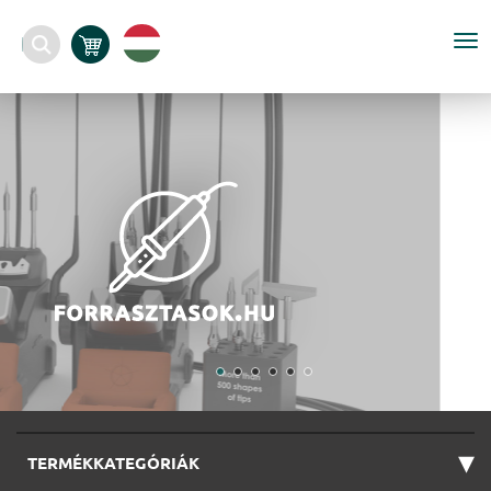
To
nav
▾
TERMÉKKATEGÓRIÁK