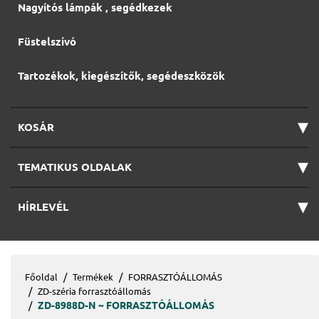
Nagyítós lámpák , segédkezek
Füstelszívó
Tartozékok, kiegészítők, segédeszközök
▾
KOSÁR
▾
TEMATIKUS OLDALAK
▾
HÍRLEVÉL
Főoldal
Termékek
FORRASZTÓÁLLOMÁS
ZD-széria forrasztóállomás
ZD-8988D-N ~ FORRASZTÓÁLLOMÁS