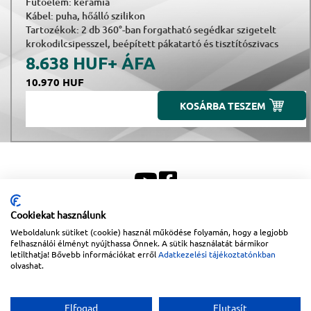
Fűtőelem: kerámia
Kábel: puha, hőálló szilikon
Tartozékok: 2 db 360°-ban forgatható segédkar szigetelt
krokodilcsipesszel, beépített pákatartó és tisztítószivacs
8.638 HUF
+ ÁFA
10.970 HUF
KOSÁRBA TESZEM
Cookiekat használunk
Weboldalunk sütiket (cookie) használ működése folyamán, hogy a legjobb
Sitemap
|
Impresszum
felhasználói élményt nyújthassa Önnek. A sütik használatát bármikor
letilthatja! Bővebb információkat erről
Adatkezelési tájékoztatónkban
Copyright © 2026
Lapanthera Kft.
Webbolt |
1047
Budapest
,
Váci út 15-19.
|
+36-30/539-
olvashat.
76-24
|
+36-1-613-5453
|
www.lapanthera.hu
Webbolt | webdesign és implementáció:
Webdream
Elfogad
Elutasít