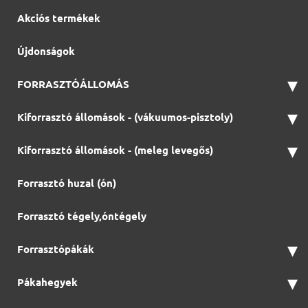
Akciós termékek
Újdonságok
▾
FORRASZTÓÁLLOMÁS
▾
Kiforrasztó állomások - (vákuumos-pisztoly)
▾
Kiforrasztó állomások - (meleg levegős)
Forrasztó huzal (ón)
Forrasztó tégely,óntégely
▾
Forrasztópákák
▾
Pákahegyek