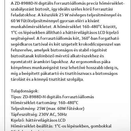
A ZD-8988D-N digitális forrasztóállomás precíz hőmérséklet-
szabályozást biztosít, így ideális széles körű forrasztási
feladatokhoz. A készülék 25 W névleges teljesítménnyel és
60 W fűtőteljesítménnyel gyorsan eléri a kívánt
munkahőmérsékletet. A hőmérséklet 160–480°C között,
1°C-os lépésekben állítható a háttérvilágításos LCD kijelző
segítségével. A forrasztóállomás két, 360°-ban forgatható
segédkaros tartóval és két szigetelt krokodilcsipesszel van
felszerelve, amelyek biztonságos és stabil rögzítést
biztosítanak különböző méretű alkatrészekhez és
nyomtatott áramköri lapokhoz. Az ergonomikus páka
kényelmes munkavégzést tesz lehetővé hosszabb ideig is,
míg a beépített pákatartó és tisztítószivacs a biztonságos
tárolást és a könnyű tisztítást szolgálja.
Tulajdonságok:
Típus: ZD-8988D-N digitális forrasztóállomás
Hőmérséklet-tartomány: 160–480°C
Teljesítmény: 25W (max. 60W fűtéskor)
Tápfeszültség: 230V AC, 50Hz
Kijelző: háttérvilágításos LCD
Hőmérséklet-beállítás: 1°C-os lépésekben, gombokkal