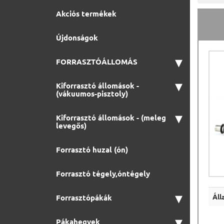
Akciós termékek
Újdonságok
▾
FORRASZTÓÁLLOMÁS
▾
Kiforrasztó állomások -
(vákuumos-pisztoly)
▾
Kiforrasztó állomások - (meleg
levegős)
Forrasztó huzal (ón)
Forrasztó tégely,óntégely
▾
Áll
Forrasztópákák
▾
Pákahegyek