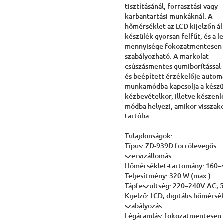
tisztításánál, forrasztási vagy
karbantartási munkáknál. A
hőmérséklet az LCD kijelzőn áll
készülék gyorsan felfűt, és a l
mennyisége fokozatmentesen
szabályozható. A markolat
csúszásmentes gumiborítással 
és beépített érzékelője autom
munkamódba kapcsolja a kész
kézbevételkor, illetve készenl
módba helyezi, amikor visszake
tartóba.
Tulajdonságok:
Típus: ZD-939D forrólevegős
szervizállomás
Hőmérséklet-tartomány: 160–
Teljesítmény: 320 W (max.)
Tápfeszültség: 220–240V AC, 
Kijelző: LCD, digitális hőmérsé
szabályozás
Légáramlás: fokozatmentesen