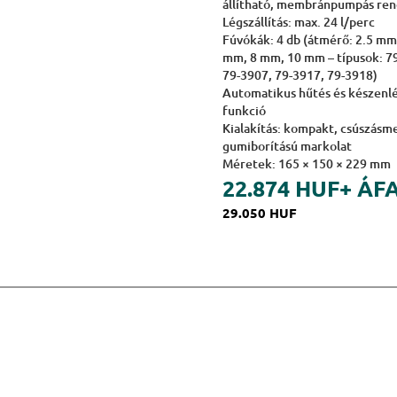
állítható, membránpumpás ren
Légszállítás: max. 24 l/perc
Fúvókák: 4 db (átmérő: 2.5 mm
mm, 8 mm, 10 mm – típusok: 7
79-3907, 79-3917, 79-3918)
Automatikus hűtés és készenlé
funkció
Kialakítás: kompakt, csúszásm
gumiborítású markolat
Méretek: 165 × 150 × 229 mm
22.874 HUF
+ ÁF
29.050 HUF