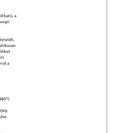
ítható, a
evegő
készült,
atikusan
üléket
éti
rül a
480°C
50Hz
klet-