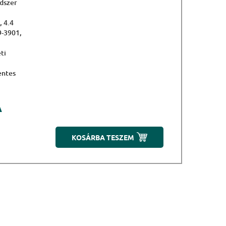
dszer
, 4.4
9-3901,
ti
entes
A
KOSÁRBA TESZEM