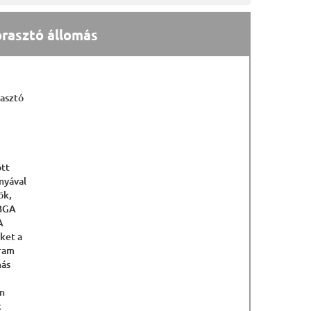
orasztó állomás
rasztó
ött
nyával
ök,
 BGA
A
ket a
áram
más
an
k