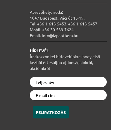
Átvevőhely, iroda:
1047 Budapest, Váci út 15-19.
Tel: +36-1-613-5453, +36-1-613-5457
Mobil: +36-30-539-7624
Email: info@lapanthera.hu
HÍRLEVÉL
Íratkozzon fel hírlevelünkre, hogy első
kézből értesüljön újdonságainkról,
akcióinkról
FELIRATKOZÁS