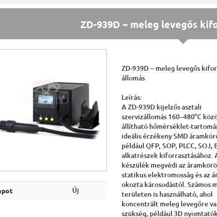
ZD-939D ~ meleg levegős kif
ZD-939D ~ meleg levegős kifo
állomás
Leírás:
A ZD-939D kijelzős asztali
szervizállomás 160–480°C köz
állítható hőmérséklet-tartomá
ideális érzékeny SMD áramkör
például QFP, SOP, PLCC, SOJ,
alkatrészek kiforrasztásához. 
készülék megvédi az áramkörö
statikus elektromosság és az 
okozta károsodástól. Számos 
Új
apot
területen is használható, ahol
koncentrált meleg levegőre v
szükség, például 3D nyomtató