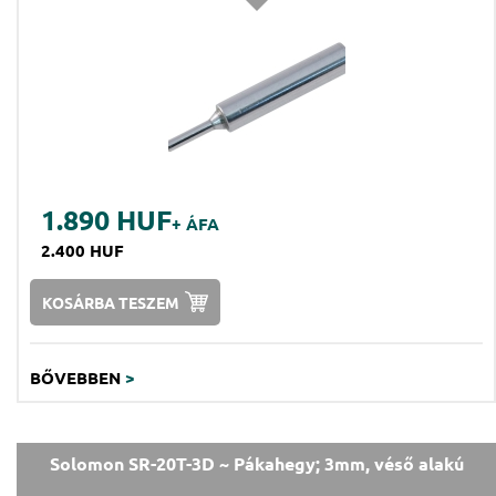
1.890 HUF
+ ÁFA
2.400 HUF
KOSÁRBA TESZEM
BŐVEBBEN
>
Solomon SR-20T-3D ~ Pákahegy; 3mm, véső alakú