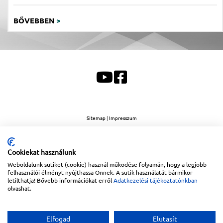
BŐVEBBEN
>
Sitemap
|
Impresszum
Copyright © 2026
Lapanthera Kft.
Webbolt |
1047
Budapest
,
Váci út 15-19.
|
+36-30/539-
76-24
|
+36-1-613-5453
|
www.lapanthera.hu
Webbolt | webdesign és implementáció:
Webdream
Cookiekat használunk
Weboldalunk sütiket (cookie) használ működése folyamán, hogy a legjobb
felhasználói élményt nyújthassa Önnek. A sütik használatát bármikor
letilthatja! Bővebb információkat erről
Adatkezelési tájékoztatónkban
olvashat.
Elfogad
Elutasít