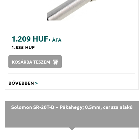
1.209 HUF
+ ÁFA
1.535 HUF
KOSÁRBA TESZEM
BŐVEBBEN
>
Solomon SR-20T-B ~ Pákahegy; 0.5mm, ceruza alakú