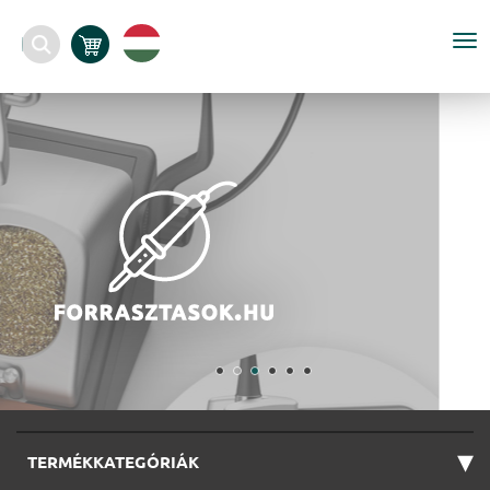
To
nav
▾
TERMÉKKATEGÓRIÁK