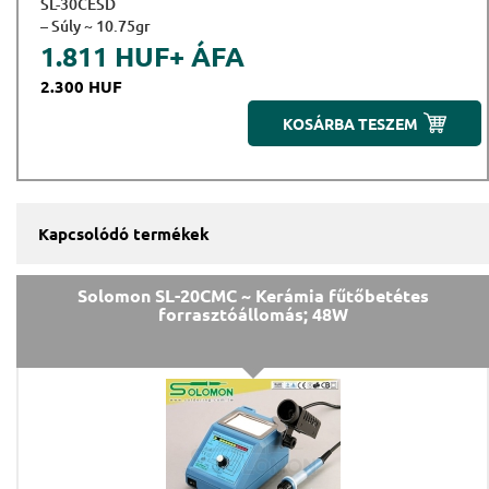
SL-30CESD
– Súly ~ 10.75gr
1.811 HUF
+ ÁFA
2.300 HUF
KOSÁRBA TESZEM
Kapcsolódó termékek
Solomon SL-20CMC ~ Kerámia fűtőbetétes
forrasztóállomás; 48W