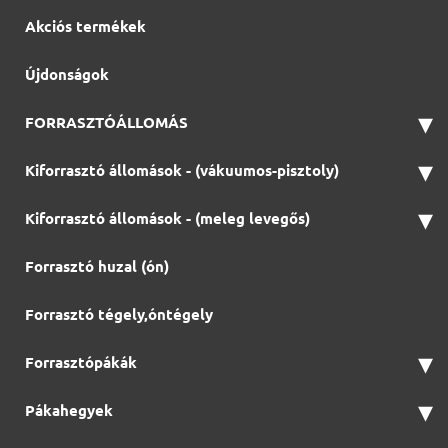
Akciós termékek
Újdonságok
▾
FORRASZTÓÁLLOMÁS
▾
Kiforrasztó állomások - (vákuumos-pisztoly)
▾
Kiforrasztó állomások - (meleg levegős)
Forrasztó huzal (ón)
Forrasztó tégely,óntégely
▾
Forrasztópákák
▾
Pákahegyek