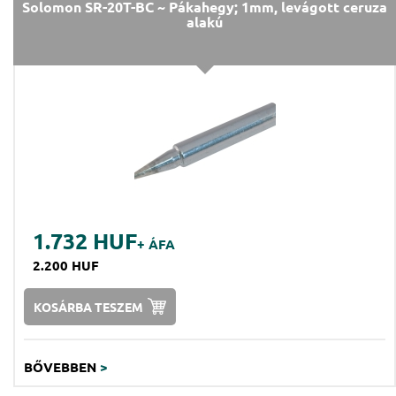
Solomon SR-20T-BC ~ Pákahegy; 1mm, levágott ceruza
alakú
1.732 HUF
+ ÁFA
2.200 HUF
KOSÁRBA TESZEM
BŐVEBBEN
>