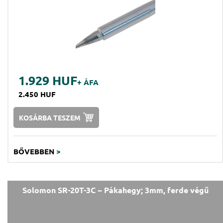
1.929 HUF
+ ÁFA
2.450 HUF
KOSÁRBA TESZEM
BŐVEBBEN
>
Solomon SR-20T-3C ~ Pákahegy; 3mm, ferde végű