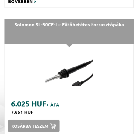
BŐVEBBEN
>
Solomon SL-30CE-I ~ Fűtőbetétes forrasztópáka
6.025 HUF
+ ÁFA
7.651 HUF
KOSÁRBA TESZEM