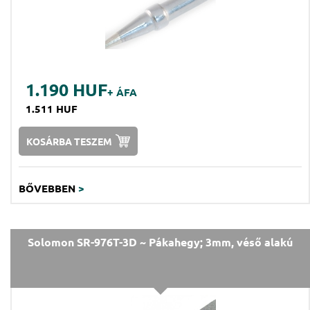
1.190 HUF
+ ÁFA
1.511 HUF
KOSÁRBA TESZEM
BŐVEBBEN
>
Solomon SR-976T-3D ~ Pákahegy; 3mm, véső alakú