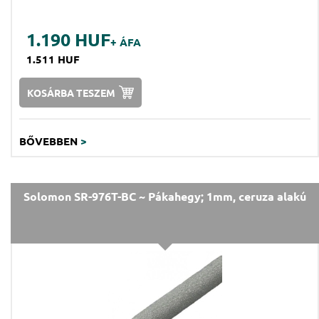
1.190 HUF
+ ÁFA
1.511 HUF
KOSÁRBA TESZEM
BŐVEBBEN
>
Solomon SR-976T-BC ~ Pákahegy; 1mm, ceruza alakú