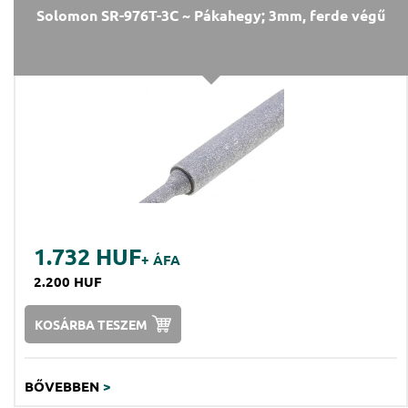
Solomon SR-976T-3C ~ Pákahegy; 3mm, ferde végű
1.732 HUF
+ ÁFA
2.200 HUF
KOSÁRBA TESZEM
BŐVEBBEN
>