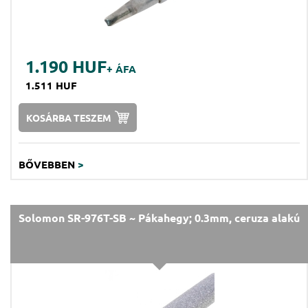
1.190 HUF
+ ÁFA
1.511 HUF
KOSÁRBA TESZEM
BŐVEBBEN
>
Solomon SR-976T-SB ~ Pákahegy; 0.3mm, ceruza alakú