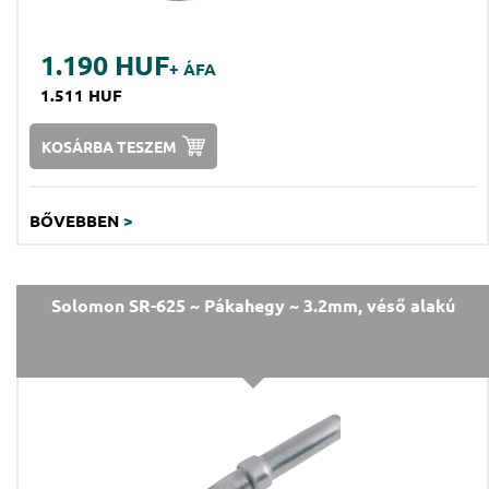
1.190 HUF
+ ÁFA
1.511 HUF
KOSÁRBA TESZEM
BŐVEBBEN
>
Solomon SR-625 ~ Pákahegy ~ 3.2mm, véső alakú