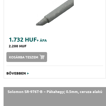
1.732 HUF
+ ÁFA
2.200 HUF
KOSÁRBA TESZEM
BŐVEBBEN
>
Solomon SR-976T-B ~ Pákahegy; 0.5mm, ceruza alakú