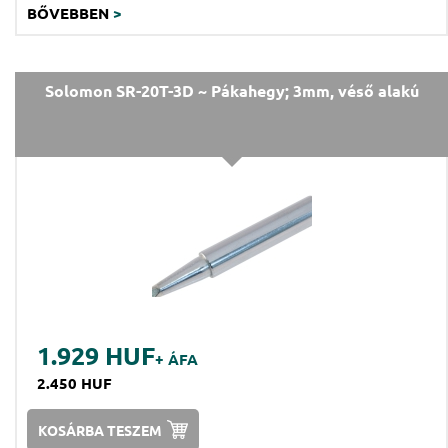
BŐVEBBEN
>
Solomon SR-20T-3D ~ Pákahegy; 3mm, véső alakú
1.929 HUF
+ ÁFA
2.450 HUF
KOSÁRBA TESZEM