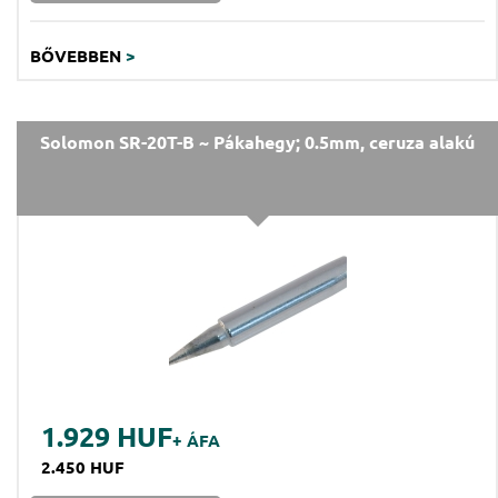
BŐVEBBEN
>
Solomon SR-20T-B ~ Pákahegy; 0.5mm, ceruza alakú
1.929 HUF
+ ÁFA
2.450 HUF