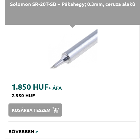
Solomon SR-20T-SB ~ Pákahegy; 0.3mm, ceruza alakú
1.850 HUF
+ ÁFA
2.350 HUF
KOSÁRBA TESZEM
BŐVEBBEN
>