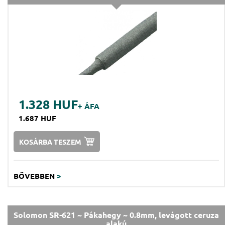
1.328 HUF
+ ÁFA
1.687 HUF
KOSÁRBA TESZEM
BŐVEBBEN
>
Solomon SR-621 ~ Pákahegy ~ 0.8mm, levágott ceruza
alakú