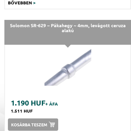
BŐVEBBEN
>
Solomon SR-629 ~ Pákahegy ~ 4mm, levágott ceruza
alakú
1.190 HUF
+ ÁFA
1.511 HUF
KOSÁRBA TESZEM