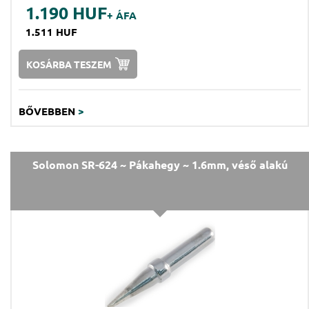
1.190 HUF
+ ÁFA
1.511 HUF
KOSÁRBA TESZEM
BŐVEBBEN
>
Solomon SR-624 ~ Pákahegy ~ 1.6mm, véső alakú