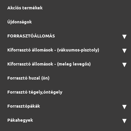
Akciós termékek
Újdonságok
▾
FORRASZTÓÁLLOMÁS
▾
Kiforrasztó állomások - (vákuumos-pisztoly)
▾
Kiforrasztó állomások - (meleg levegős)
Forrasztó huzal (ón)
Forrasztó tégely,óntégely
▾
Forrasztópákák
▾
Pákahegyek