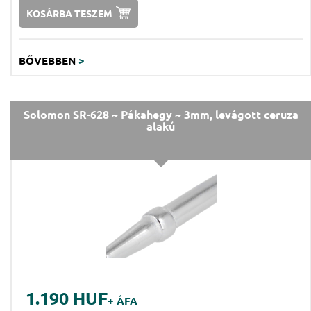
KOSÁRBA TESZEM
BŐVEBBEN
>
Solomon SR-628 ~ Pákahegy ~ 3mm, levágott ceruza
alakú
1.190 HUF
+ ÁFA