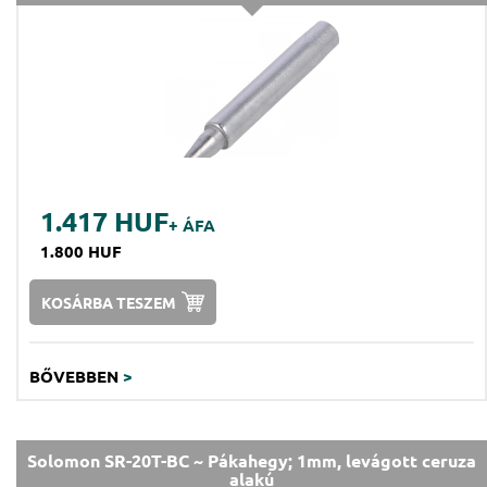
1.417 HUF
+ ÁFA
1.800 HUF
KOSÁRBA TESZEM
BŐVEBBEN
>
Solomon SR-20T-BC ~ Pákahegy; 1mm, levágott ceruza
alakú