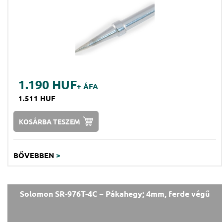
1.190 HUF
+ ÁFA
1.511 HUF
KOSÁRBA TESZEM
BŐVEBBEN
>
Solomon SR-976T-4C ~ Pákahegy; 4mm, ferde végű