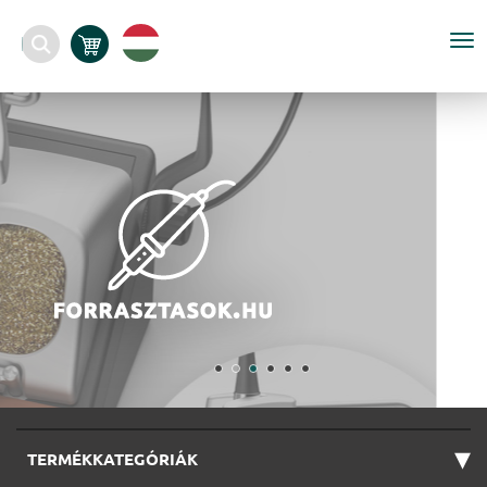
To
nav
▾
TERMÉKKATEGÓRIÁK