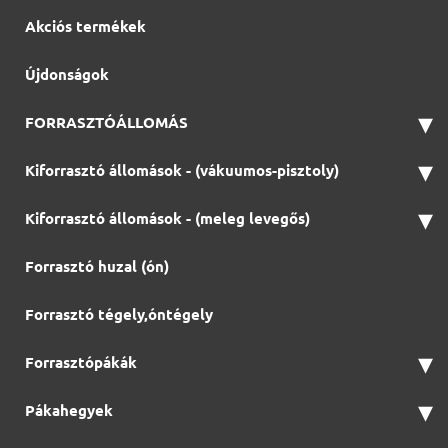
Akciós termékek
Újdonságok
▾
FORRASZTÓÁLLOMÁS
▾
Kiforrasztó állomások - (vákuumos-pisztoly)
▾
Kiforrasztó állomások - (meleg levegős)
Forrasztó huzal (ón)
Forrasztó tégely,óntégely
▾
Forrasztópákák
▾
Pákahegyek