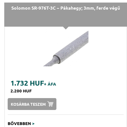
Solomon SR-976T-3C ~ Pákahegy; 3mm, ferde végű
1.732 HUF
+ ÁFA
2.200 HUF
KOSÁRBA TESZEM
BŐVEBBEN
>