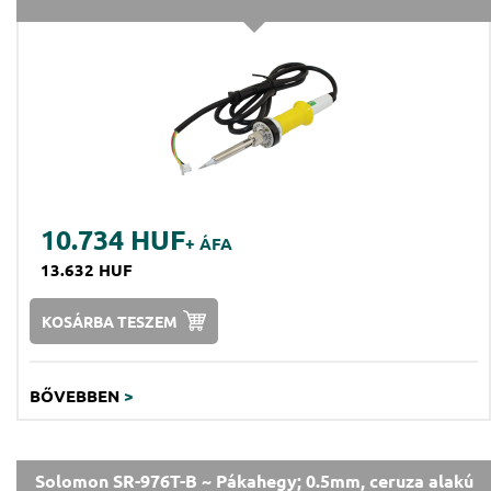
10.734 HUF
+ ÁFA
13.632 HUF
KOSÁRBA TESZEM
BŐVEBBEN
>
Solomon SR-976T-B ~ Pákahegy; 0.5mm, ceruza alakú