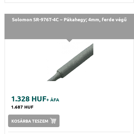
Solomon SR-976T-4C ~ Pákahegy; 4mm, ferde végű
1.328 HUF
+ ÁFA
1.687 HUF
KOSÁRBA TESZEM