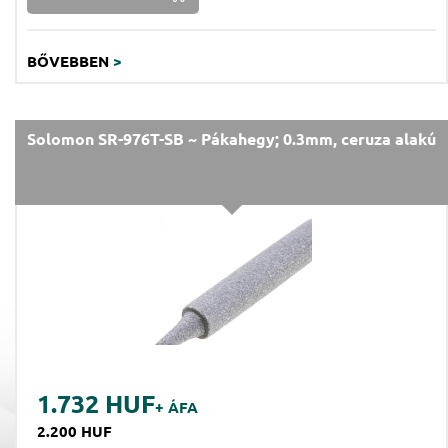
BŐVEBBEN
>
Solomon SR-976T-SB ~ Pákahegy; 0.3mm, ceruza alakú
1.732 HUF
+ ÁFA
2.200 HUF