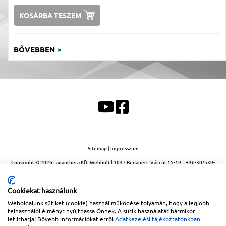
KOSÁRBA TESZEM
BŐVEBBEN
>
Sitemap
|
Impresszum
Copyright © 2026
Lapanthera Kft.
Webbolt |
1047
Budapest
,
Váci út 15-19.
|
+36-30/539-
76-24
|
+36-1-613-5453
|
www.lapanthera.hu
Webbolt | webdesign és implementáció:
Webdream
Cookiekat használunk
Weboldalunk sütiket (cookie) használ működése folyamán, hogy a legjobb
felhasználói élményt nyújthassa Önnek. A sütik használatát bármikor
letilthatja! Bővebb információkat erről
Adatkezelési tájékoztatónkban