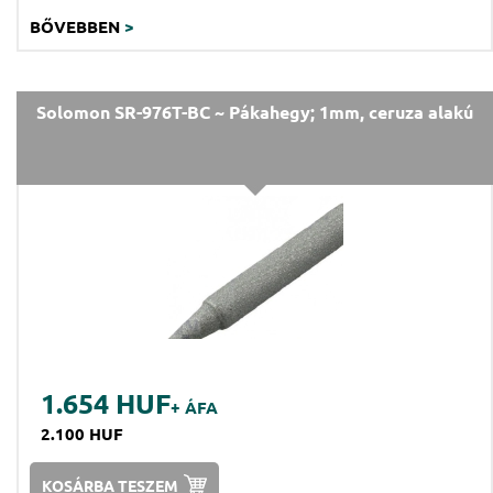
BŐVEBBEN
>
Solomon SR-976T-BC ~ Pákahegy; 1mm, ceruza alakú
1.654 HUF
+ ÁFA
2.100 HUF
KOSÁRBA TESZEM