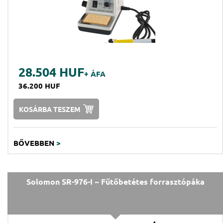
28.504 HUF
+ ÁFA
36.200 HUF
KOSÁRBA TESZEM
BŐVEBBEN
>
Solomon SR-976-I ~ Fűtőbetétes forrasztópáka