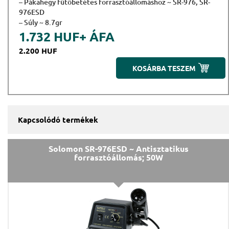
– Pákahegy fűtőbetétes forrasztóállomáshoz ~ SR-976, SR-
976ESD
– Súly ~ 8.7gr
1.732 HUF
+ ÁFA
2.200 HUF
KOSÁRBA TESZEM
Kapcsolódó termékek
Solomon SR-976ESD ~ Antisztatikus
forrasztóállomás; 50W