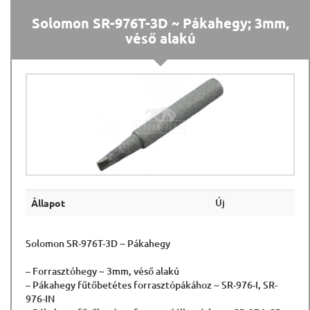
Solomon SR-976T-3D ~ Pákahegy; 3mm,
véső alakú
Új
Állapot
Solomon SR-976T-3D ~ Pákahegy
– Forrasztóhegy ~ 3mm, véső alakú
– Pákahegy fűtőbetétes forrasztópákához ~ SR-976-I, SR-
976-IN