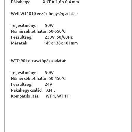
Pákahegy: XNT A 1,6 x 0,4 mm
Well WT1010 vezérlőegység adatai:
Teljesítmény: 90W
Hőmérséklet határ: 50-550°C
Feszültség: 230V, 50/60Hz
Méretek: 149x 138x 101mm
WTP 90 forrasztópáka adatai:
Teljesítmény: 90W
Hőmérséklet határ: 50-450°C
Feszültség: 24V
Pákahegy család: XNT,
Kompatibilitás: WT 1, WT 1H