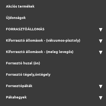
Akciós termékek
Újdonságok
▾
FORRASZTÓÁLLOMÁS
▾
Kiforrasztó állomások - (vákuumos-pisztoly)
▾
Kiforrasztó állomások - (meleg levegős)
Forrasztó huzal (ón)
Forrasztó tégely,óntégely
▾
Forrasztópákák
▾
Pákahegyek