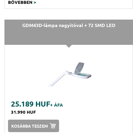
BŐVEBBEN
>
GDM43D-lámpa nagyítóval + 72 SMD LED
25.189 HUF
+ ÁFA
31.990 HUF
KOSÁRBA TESZEM