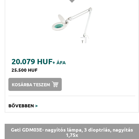
20.079 HUF
+ ÁFA
25.500 HUF
KOSÁRBA TESZEM
BŐVEBBEN
>
Geti GDM03E- nagyítós lámpa, 3 dioptriás, nagyítás
1,75x