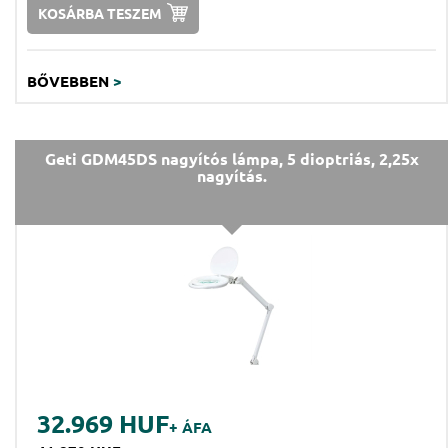
KOSÁRBA TESZEM
BŐVEBBEN
>
Geti GDM45DS nagyítós lámpa, 5 dioptriás, 2,25x
nagyítás.
32.969 HUF
+ ÁFA