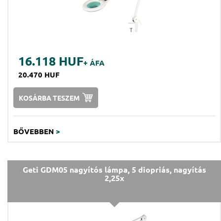
16.118 HUF
+ ÁFA
20.470 HUF
KOSÁRBA TESZEM
BŐVEBBEN
>
Geti GDM05 nagyítós lámpa, 5 diopriás, nagyítás
2,25x