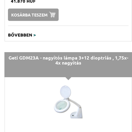
41.870 HUF
KOSÁRBA TESZEM
BŐVEBBEN
>
Geti GDM23A - nagyítós lámpa 3+12 dioptriás , 1,75x-
4x nagyítás