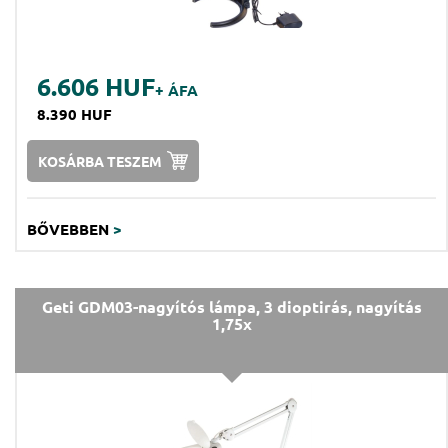
6.606 HUF
+ ÁFA
8.390 HUF
KOSÁRBA TESZEM
BŐVEBBEN
>
Geti GDM03-nagyítós lámpa, 3 dioptirás, nagyítás
1,75x