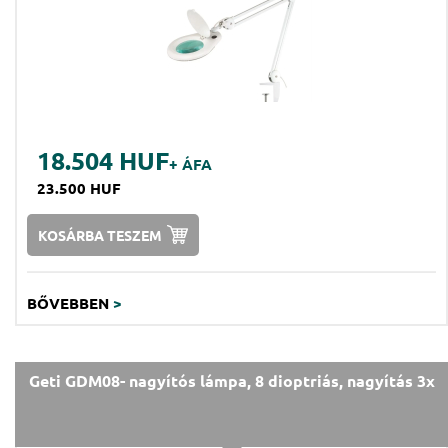
18.504 HUF
+ ÁFA
23.500 HUF
KOSÁRBA TESZEM
BŐVEBBEN
>
Geti GDM08- nagyítós lámpa, 8 dioptriás, nagyítás 3x