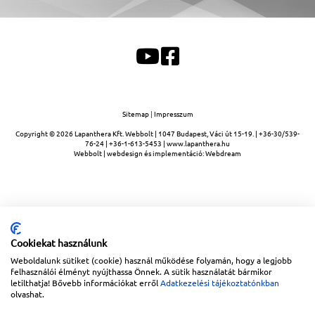
Sitemap
|
Impresszum
Copyright © 2026
Lapanthera Kft.
Webbolt |
1047
Budapest
,
Váci út 15-19.
|
+36-30/539-
76-24
|
+36-1-613-5453
|
www.lapanthera.hu
Webbolt | webdesign és implementáció:
Webdream
Cookiekat használunk
Weboldalunk sütiket (cookie) használ működése folyamán, hogy a legjobb
felhasználói élményt nyújthassa Önnek. A sütik használatát bármikor
letilthatja! Bővebb információkat erről
Adatkezelési tájékoztatónkban
olvashat.