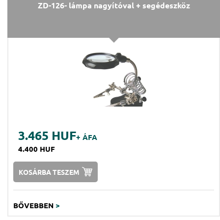
ZD-126- lámpa nagyítóval + segédeszköz
3.465 HUF
+ ÁFA
4.400 HUF
KOSÁRBA TESZEM
BŐVEBBEN
>