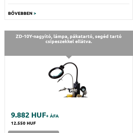
BŐVEBBEN
>
ZD-10Y-nagyító, lámpa, pákatartó, segéd tartó
csipeszekkel ellátva.
9.882 HUF
+ ÁFA
12.550 HUF