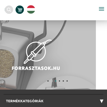
To
nav
▾
TERMÉKKATEGÓRIÁK