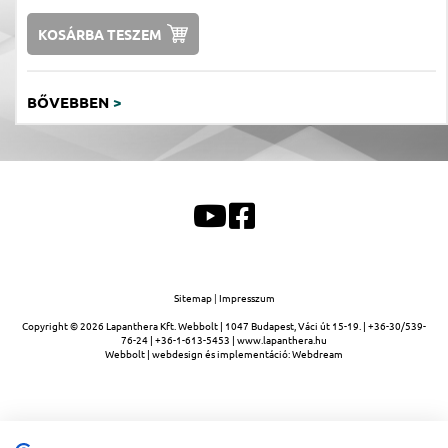
KOSÁRBA TESZEM
BŐVEBBEN
>
Sitemap
|
Impresszum
Copyright © 2026
Lapanthera Kft.
Webbolt |
1047
Budapest
,
Váci út 15-19.
|
+36-30/539-
76-24
|
+36-1-613-5453
|
www.lapanthera.hu
Webbolt | webdesign és implementáció:
Webdream