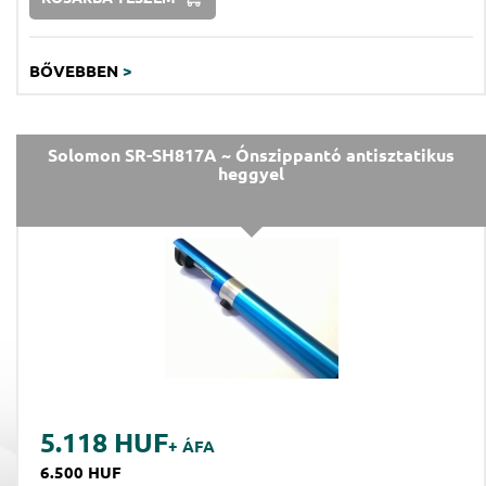
BŐVEBBEN
>
Solomon SR-SH817A ~ Ónszippantó antisztatikus
heggyel
5.118 HUF
+ ÁFA
6.500 HUF