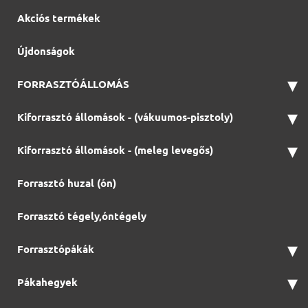
Akciós termékek
Újdonságok
▾
FORRASZTÓÁLLOMÁS
▾
Kiforrasztó állomások - (vákuumos-pisztoly)
▾
Kiforrasztó állomások - (meleg levegős)
Forrasztó huzal (ón)
Forrasztó tégely,óntégely
▾
Forrasztópákák
▾
Pákahegyek