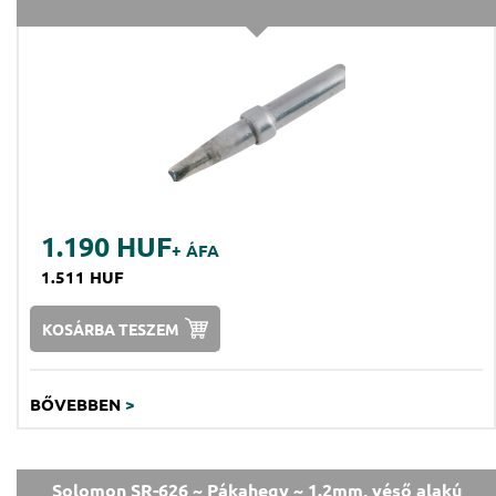
1.190 HUF
+ ÁFA
1.511 HUF
KOSÁRBA TESZEM
BŐVEBBEN
>
Solomon SR-626 ~ Pákahegy ~ 1.2mm, véső alakú