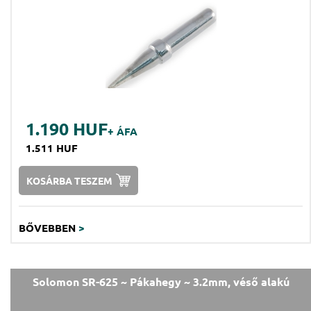
1.190 HUF
+ ÁFA
1.511 HUF
KOSÁRBA TESZEM
BŐVEBBEN
>
Solomon SR-625 ~ Pákahegy ~ 3.2mm, véső alakú