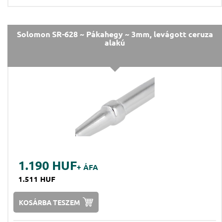
Solomon SR-628 ~ Pákahegy ~ 3mm, levágott ceruza
alakú
1.190 HUF
+ ÁFA
1.511 HUF
KOSÁRBA TESZEM