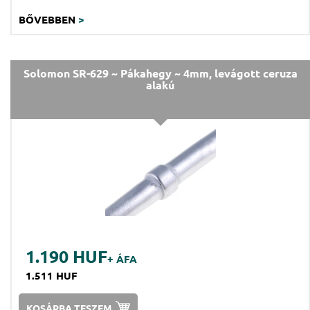
BŐVEBBEN
>
Solomon SR-629 ~ Pákahegy ~ 4mm, levágott ceruza
alakú
1.190 HUF
+ ÁFA
1.511 HUF
KOSÁRBA TESZEM