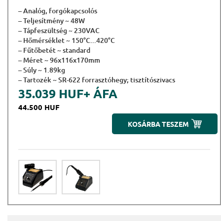
– Analóg, forgókapcsolós
– Teljesítmény ~ 48W
– Tápfeszültség ~ 230VAC
– Hőmérséklet ~ 150°C...420°C
– Fűtőbetét ~ standard
– Méret ~ 96x116x170mm
– Súly ~ 1.89kg
– Tartozék ~ SR-622 forrasztóhegy; tisztítószivacs
35.039 HUF
+ ÁFA
44.500 HUF
KOSÁRBA TESZEM