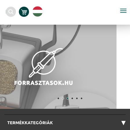
To
nav
▾
TERMÉKKATEGÓRIÁK