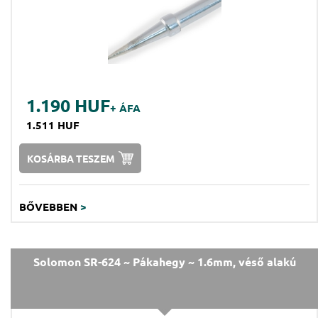
1.190 HUF
+ ÁFA
1.511 HUF
KOSÁRBA TESZEM
BŐVEBBEN
>
Solomon SR-624 ~ Pákahegy ~ 1.6mm, véső alakú