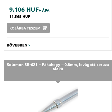
9.106 HUF
+ ÁFA
11.565 HUF
KOSÁRBA TESZEM
BŐVEBBEN
>
Solomon SR-621 ~ Pákahegy ~ 0.8mm, levágott ceruza
alakú