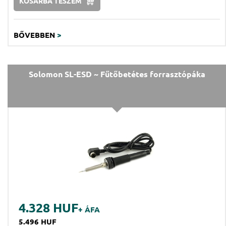
KOSÁRBA TESZEM
BŐVEBBEN
>
Solomon SL-ESD ~ Fűtőbetétes forrasztópáka
4.328 HUF
+ ÁFA
5.496 HUF