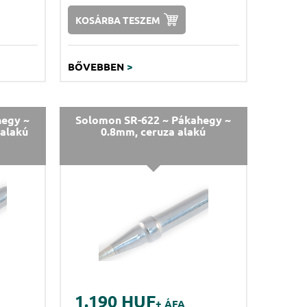
KOSÁRBA TESZEM
BŐVEBBEN
>
hegy ~
Solomon SR-622 ~ Pákahegy ~
 alakú
0.8mm, ceruza alakú
1.190 HUF
+ ÁFA