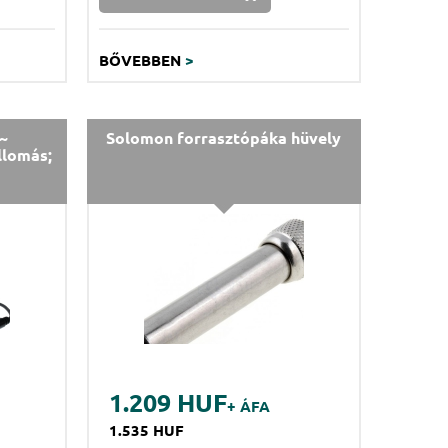
BŐVEBBEN
>
~
Solomon forrasztópáka hüvely
llomás;
1.209 HUF
+ ÁFA
1.535 HUF