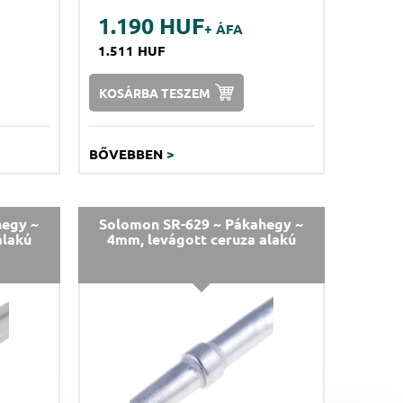
1.190 HUF
+ ÁFA
1.511 HUF
KOSÁRBA TESZEM
BŐVEBBEN
>
hegy ~
Solomon SR-629 ~ Pákahegy ~
alakú
4mm, levágott ceruza alakú