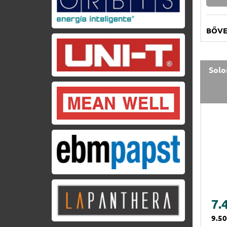
BŐV
Solo
7.
9.5