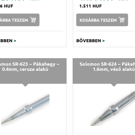
96 HUF
1.511 HUF
ÁRBA TESZEM
KOSÁRBA TESZEM
EBBEN
>
BŐVEBBEN
>
omon SR-623 ~ Pákahegy ~
Solomon SR-624 ~ Páka
0.4mm, ceruza alakú
1.6mm, véső alakú