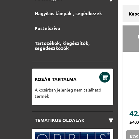
Nagyítós lámpák , segédkezek
Kapc
Füstelszívó
Tartozékok, kiegészítők,
segédeszközök
KOSÁR TARTALMA
A kosárban jelenleg nem található
termék
42
▾
TEMATIKUS OLDALAK
54.
KOS