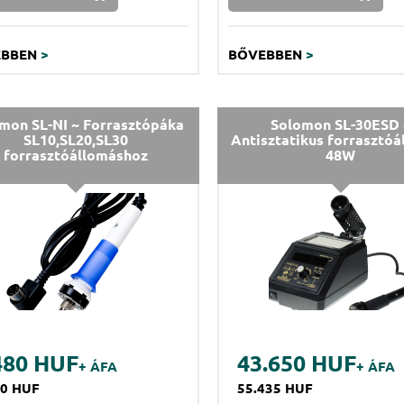
EBBEN
>
BŐVEBBEN
>
mon SL-NI ~ Forrasztópáka
Solomon SL-30ESD 
SL10,SL20,SL30
Antisztatikus forrasztóá
forrasztóállomáshoz
48W
480 HUF
43.650 HUF
+ ÁFA
+ ÁFA
00 HUF
55.435 HUF