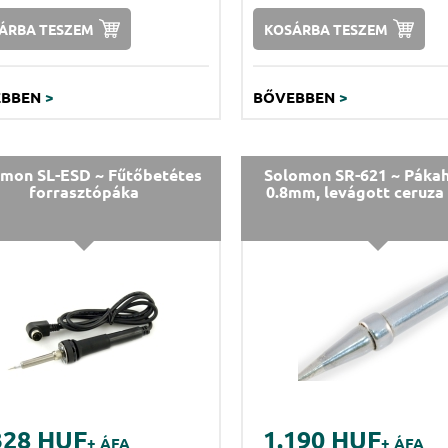
ÁRBA TESZEM
KOSÁRBA TESZEM
EBBEN
>
BŐVEBBEN
>
mon SL-ESD ~ Fűtőbetétes
Solomon SR-621 ~ Páka
forrasztópáka
0.8mm, levágott ceruza
328 HUF
1.190 HUF
+ ÁFA
+ ÁFA