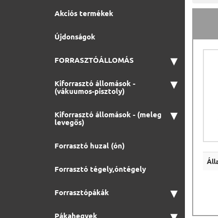
Akciós termékek
Újdonságok
▾
FORRASZTÓÁLLOMÁS
▾
Kiforrasztó állomások -
(vákuumos-pisztoly)
▾
Kiforrasztó állomások - (meleg
levegős)
Forrasztó huzal (ón)
Áll
Forrasztó tégely,óntégely
▾
Forrasztópákák
▾
Pákahegyek