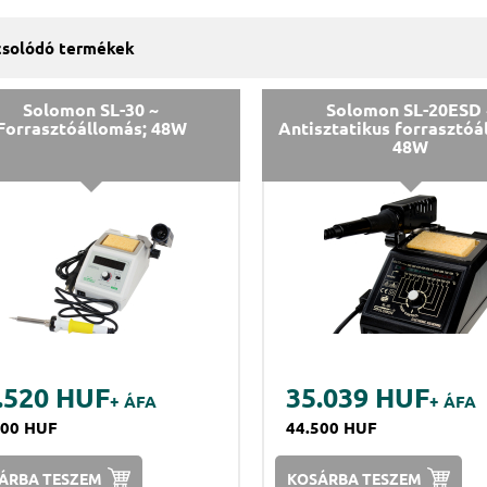
solódó termékek
Solomon SL-30 ~
Solomon SL-20ESD 
Forrasztóállomás; 48W
Antisztatikus forrasztóá
48W
.520 HUF
35.039 HUF
+ ÁFA
+ ÁFA
000 HUF
44.500 HUF
ÁRBA TESZEM
KOSÁRBA TESZEM