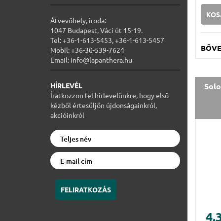
KOS
Átvevőhely, iroda:
1047 Budapest, Váci út 15-19.
Tel: +36-1-613-5453, +36-1-613-5457
BŐV
Mobil: +36-30-539-7624
Email: info@lapanthera.hu
Solo
HÍRLEVÉL
Íratkozzon fel hírlevelünkre, hogy első
kézből értesüljön újdonságainkról,
akcióinkról
FELIRATKOZÁS
4.