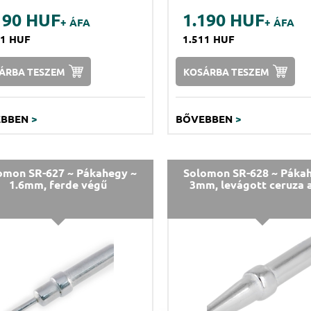
190 HUF
1.190 HUF
+ ÁFA
+ ÁFA
11 HUF
1.511 HUF
ÁRBA TESZEM
KOSÁRBA TESZEM
EBBEN
>
BŐVEBBEN
>
omon SR-627 ~ Pákahegy ~
Solomon SR-628 ~ Páka
1.6mm, ferde végű
3mm, levágott ceruza 