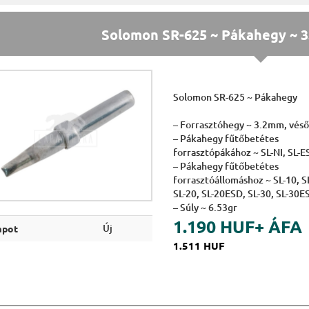
Solomon SR-625 ~ Pákahegy ~ 3
Solomon SR-625 ~ Pákahegy
– Forrasztóhegy ~ 3.2mm, véső
– Pákahegy fűtőbetétes
forrasztópákához ~ SL-NI, SL-
– Pákahegy fűtőbetétes
forrasztóállomáshoz ~ SL-10, 
SL-20, SL-20ESD, SL-30, SL-30E
– Súly ~ 6.53gr
1.190 HUF
+ ÁFA
Új
apot
1.511 HUF