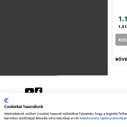
1.
1.5
KOS
BŐV
Cookiekat használunk
Weboldalunk sütiket (cookie) használ működése folyamán, hogy a legjobb felhas
Sitemap
|
Impresszum
bármikor letilthatja! Bővebb információkat erről
Adatkezelési tájékoztatónkba