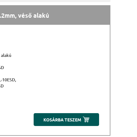
.2mm, véső alakú
 alakú
ESD
SL-10ESD,
SD
KOSÁRBA TESZEM