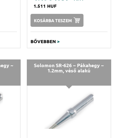
1.511 HUF
KOSÁRBA TESZEM
BŐVEBBEN
>
hegy ~
Solomon SR-626 ~ Pákahegy ~
1.2mm, véső alakú