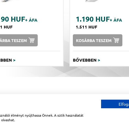
190 HUF
1.190 HUF
+ ÁFA
+ ÁFA
11 HUF
1.511 HUF
ÁRBA TESZEM
KOSÁRBA TESZEM
EBBEN
>
BŐVEBBEN
>
Copyright © 2026
Lapanthera Kft.
Webbolt |
1047
Budapest
,
Váci út 15-19.
|
+36-30
Elfog
Webbolt | webdesign és implementáció:
W
ználói élményt nyújthassa Önnek. A sütik használatát
n
olvashat.