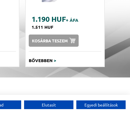
1.190 HUF
+ ÁFA
1.511 HUF
KOSÁRBA TESZEM
BŐVEBBEN
>
/539-76-24
|
+36-1-613-5453
|
www.lapanthera.hu
ad
Elutasít
Egyedi beállítások
ebdream