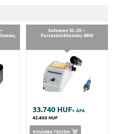
~
Solomon SL-20 ~
llomás;
Forrasztóállomás; 48W
33.740 HUF
+ ÁFA
42.850 HUF
KOSÁRBA TESZEM