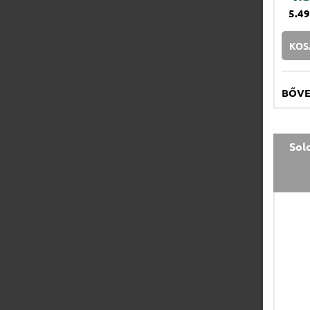
5.4
KOS
BŐV
Sol