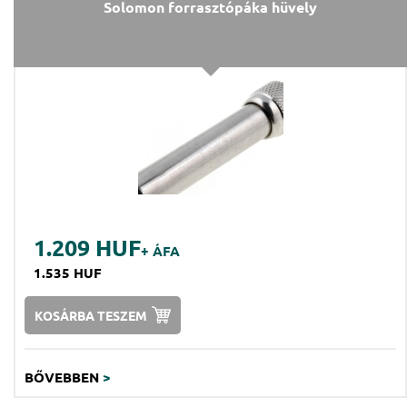
Solomon forrasztópáka hüvely
1.209 HUF
+ ÁFA
1.535 HUF
KOSÁRBA TESZEM
BŐVEBBEN
>