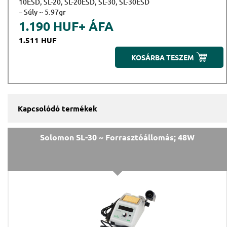
10ESD, SL-20, SL-20ESD, SL-30, SL-30ESD
– Súly ~ 5.97gr
1.190 HUF
+ ÁFA
1.511 HUF
KOSÁRBA TESZEM
Kapcsolódó termékek
Solomon SL-30 ~ Forrasztóállomás; 48W