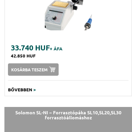
33.740 HUF
+ ÁFA
42.850 HUF
KOSÁRBA TESZEM
BŐVEBBEN
>
Solomon SL-NI ~ Forrasztópáka SL10,SL20,SL30
forrasztóállomáshoz