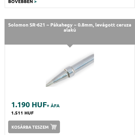
BŐVEBBEN
>
Solomon SR-621 ~ Pákahegy ~ 0.8mm, levágott ceruza
alakú
1.190 HUF
+ ÁFA
1.511 HUF
KOSÁRBA TESZEM