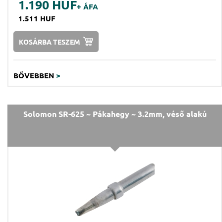
1.190 HUF
+ ÁFA
1.511 HUF
KOSÁRBA TESZEM
BŐVEBBEN
>
Solomon SR-625 ~ Pákahegy ~ 3.2mm, véső alakú