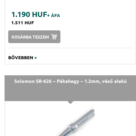
1.190 HUF
+ ÁFA
1.511 HUF
KOSÁRBA TESZEM
BŐVEBBEN
>
Solomon SR-626 ~ Pákahegy ~ 1.2mm, véső alakú