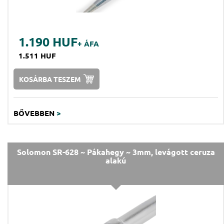
1.190 HUF
+ ÁFA
1.511 HUF
KOSÁRBA TESZEM
BŐVEBBEN
>
Solomon SR-628 ~ Pákahegy ~ 3mm, levágott ceruza
alakú