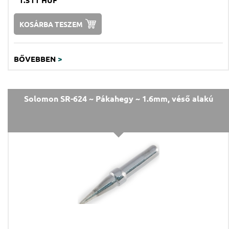
1.511 HUF
KOSÁRBA TESZEM
BŐVEBBEN
>
Solomon SR-624 ~ Pákahegy ~ 1.6mm, véső alakú