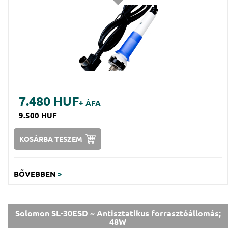
7.480 HUF
+ ÁFA
9.500 HUF
KOSÁRBA TESZEM
BŐVEBBEN
>
Solomon SL-30ESD ~ Antisztatikus forrasztóállomás;
48W