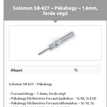
Solomon SR-627 ~ Pákahegy ~ 1.6mm,
ferde végű
Új
Állapot
Solomon SR-627 ~ Pákahegy
– Forrasztóhegy ~ 1.6mm, ferde végű
– Pákahegy fűtőbetétes forrasztópákához ~ SL-NI, SL-ESD
– Pákahegy fűtőbetétes forrasztóállomáshoz ~ SL-10, SL-