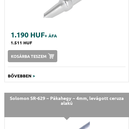
1.190 HUF
+ ÁFA
1.511 HUF
KOSÁRBA TESZEM
BŐVEBBEN
>
Solomon SR-629 ~ Pákahegy ~ 4mm, levágott ceruza
alakú