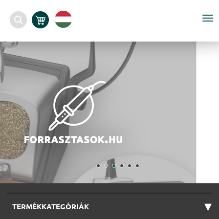
To
nav
▾
TERMÉKKATEGÓRIÁK